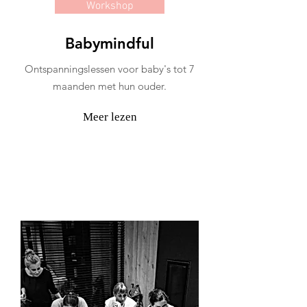
Workshop
Babymindful
Ontspanningslessen voor baby's tot 7
maanden met hun ouder.
Meer lezen