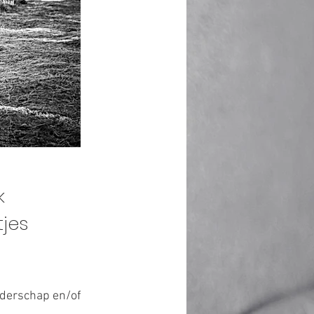
k
jes
ederschap en/of