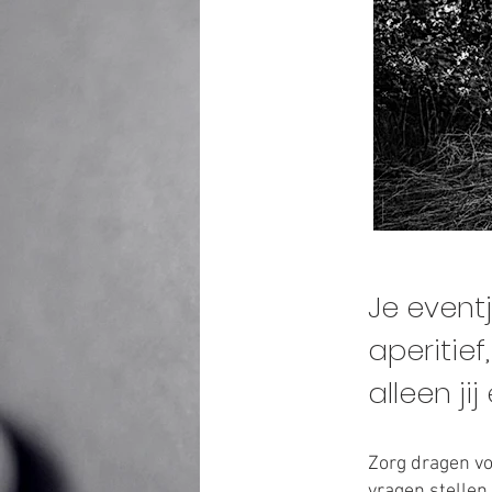
Je event
aperitie
alleen ji
Zorg dragen v
vragen stelle