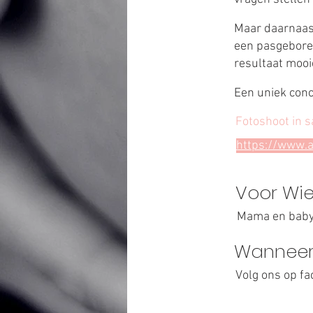
Maar daarnaast
een pasgeboren
resultaat mooi
Een uniek conc
Fotoshoot in 
https://www.
Voor Wi
Mama en bab
Wanneer
Volg ons op fa